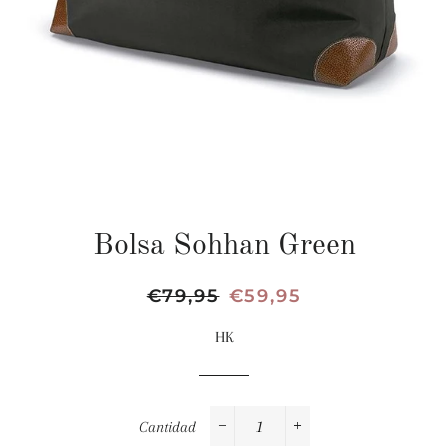
Bolsa Sohhan Green
Precio
€79,95
Precio
€59,95
habitual
de
HK
oferta
Cantidad