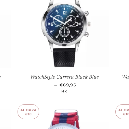
e
WatchStyle Carrera Black Blue
Wat
ERTA
PRECIO DE OFERTA
—
€69,95
HK
AHORRA
AHO
€10
€1