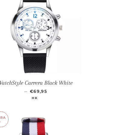
atchStyle Carrera Black White
PRECIO DE OFERTA
—
€69,95
HK
RRA
0