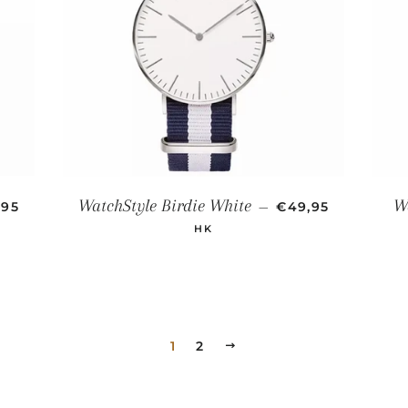
CIO DE OFERTA
PRECIO DE OFER
WatchStyle Birdie White
W
,95
—
€49,95
HK
1
2
SIGUIENTE