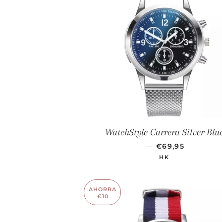
WatchStyle Carrera Silver Blu
PRECIO DE OF
—
€69,95
HK
AHORRA
€10