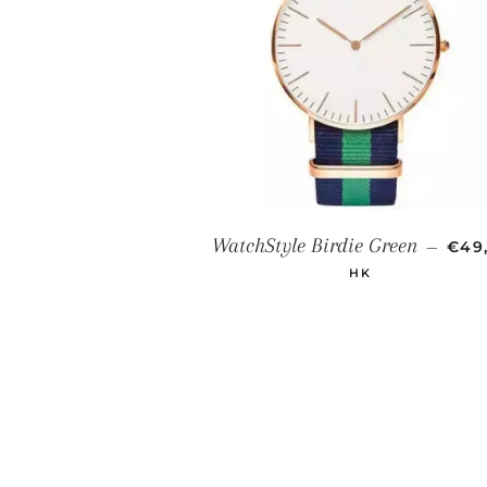
PRE
WatchStyle Birdie Green
—
€49
HK