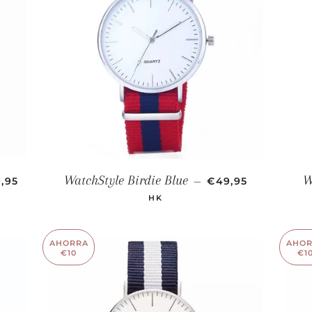
ECIO DE OFERTA
PRECIO DE OFER
WatchStyle Birdie Blue
W
,95
—
€49,95
HK
AHORRA
AHO
€10
€1