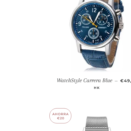
PRE
WatchStyle Carrera Blue
—
€49
HK
AHORRA
€20