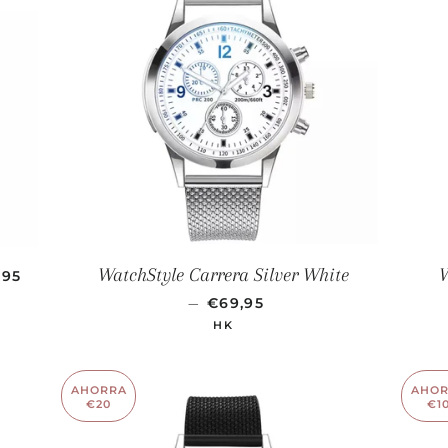
CIO DE OFERTA
WatchStyle Carrera Silver White
W
,95
PRECIO DE OFERTA
—
€69,95
HK
AHORRA
AHO
€20
€1