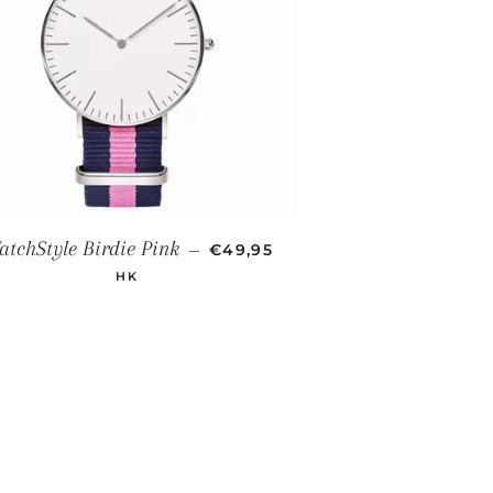
TA
PRECIO DE OFERTA
atchStyle Birdie Pink
—
€49,95
HK