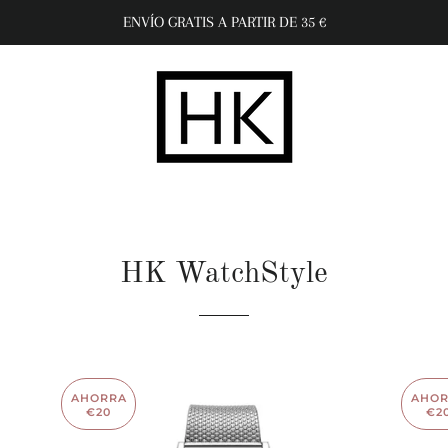
ENVÍO GRATIS A PARTIR DE 35 €
HK WatchStyle
AHORRA
AHO
€20
€2