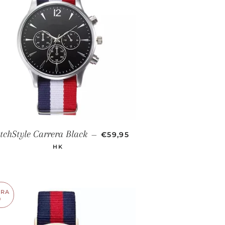
PRECIO DE OFERTA
chStyle Carrera Black
—
€59,95
HK
RRA
0