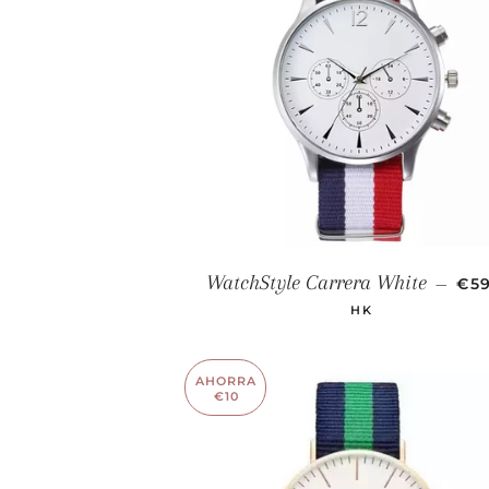
PR
WatchStyle Carrera White
—
€59
HK
AHORRA
€10