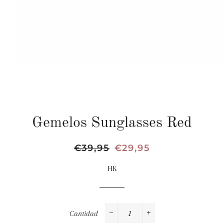
Gemelos Sunglasses Red
Precio
€39,95
Precio
€29,95
habitual
de
HK
oferta
Cantidad