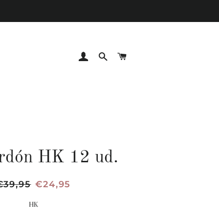
INGRESAR
BUSCAR
CARRITO
rdón HK 12 ud.
recio
€39,95
Precio
€24,95
abitual
de
HK
oferta