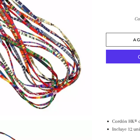
Ca
AG
Cordón HK® de
Incluye 12 un