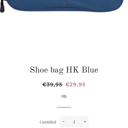
Shoe bag HK Blue
Precio
€39,95
Precio
€29,95
habitual
de
HK
oferta
Cantidad