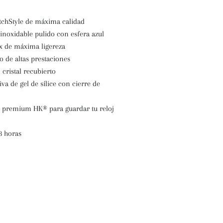
chStyle de máxima calidad
inoxidable pulido con esfera azul
x de máxima ligereza
o de altas prestaciones
cristal recubierto
va de gel de sílice con cierre de
er premium H
K
®
para guardar tu reloj
8 horas