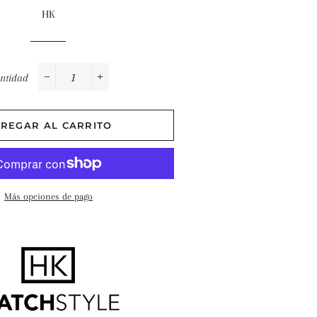
abitual
de
HK
oferta
ntidad
−
+
REGAR AL CARRITO
Más opciones de pago