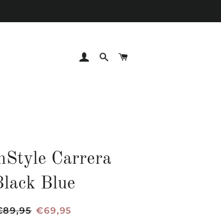
INGRESAR
BUSCAR
CARRITO
Style Carrera
Black Blue
recio
€89,95
Precio
€69,95