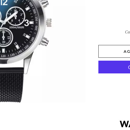
h
Ca
AG