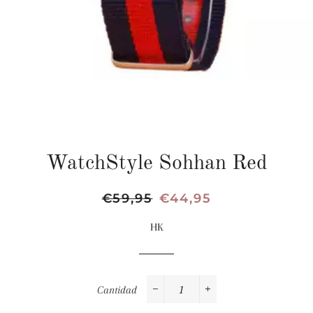
WatchStyle Sohhan Red
Precio
€59,95
Precio
€44,95
habitual
de
HK
oferta
Cantidad
−
+