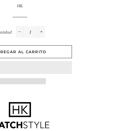
abitual
de
HK
oferta
ntidad
−
+
REGAR AL CARRITO