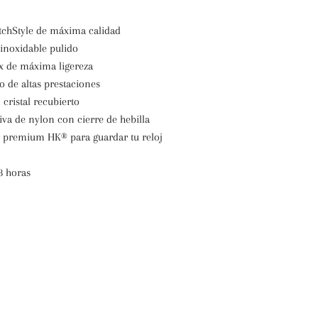
chStyle de máxima calidad
 inoxidable pulido
x de máxima ligereza
o de altas prestaciones
cristal recubierto
iva de nylon con cierre de hebilla
er premium H
K
®
para guardar tu reloj
8 horas