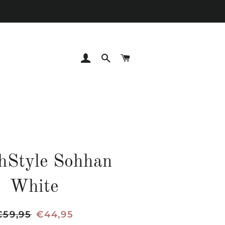
INGRESAR
BUSCAR
CARRITO
hStyle Sohhan
White
recio
€59,95
Precio
€44,95