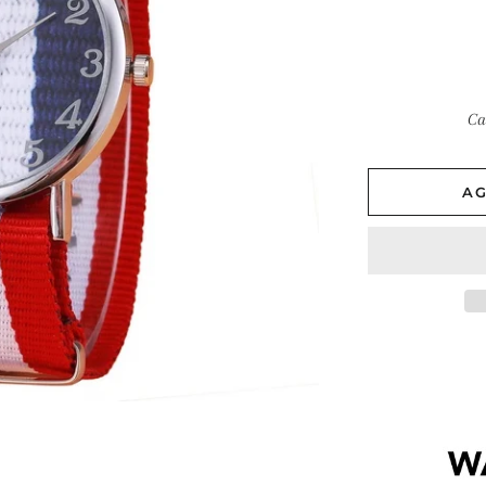
h
Ca
AG